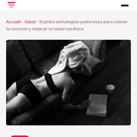
Accueil
›
Salud
›
Explora estrategias poderosas para calmar
tu corazón y mejorar tu salud cardiaca