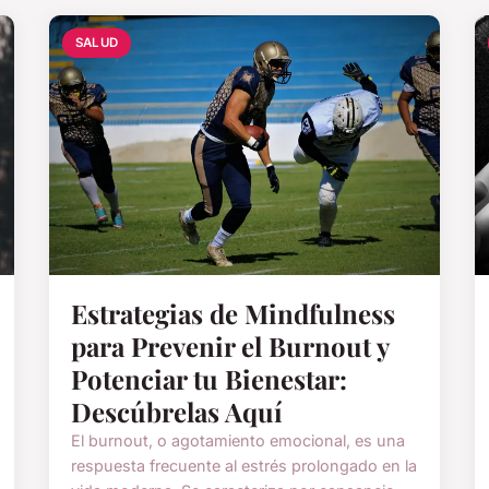
SALUD
Estrategias de Mindfulness
para Prevenir el Burnout y
Potenciar tu Bienestar:
Descúbrelas Aquí
El burnout, o agotamiento emocional, es una
respuesta frecuente al estrés prolongado en la