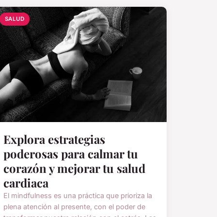
SALUD
Explora estrategias
poderosas para calmar tu
corazón y mejorar tu salud
cardiaca
El mindfulness es una práctica que prioriza la
plena atención al presente, con el poder de