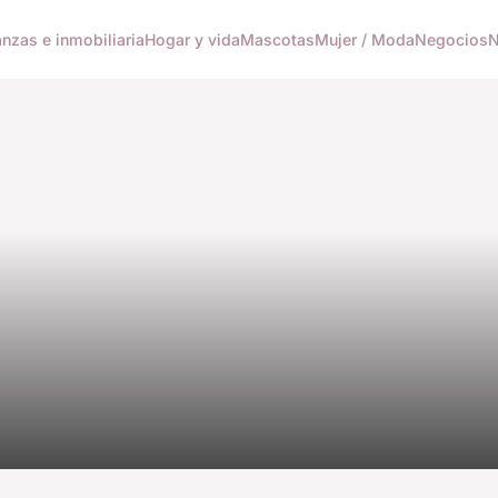
anzas e inmobiliaria
Hogar y vida
Mascotas
Mujer / Moda
Negocios
N